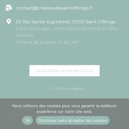
contact@chateaudesaintoffenge.fr
50 Rte Sainte-Euphémie, 73100 Saint-Offenge
Dans les Bauges , entre les lacs d'Annecy et d'Aix
les bains
A 9 kms de la sortie 14 de l A41
je souhaite un rendez-vous
CGV – Mentions légales
Nous utilisons des cookies pour vous garantir la meilleure
Copyright © 2023 – Site développé avec 🤍 par
expérience sur notre site web.
Caroline Tobianah –
contact@ouii.fr
–
06 22 00 15 33
Ok
Continuer sans accepter les cookies