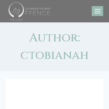
Author:
ctobianah
NON CLASSÉ
Bonjour tout le
monde !