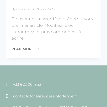
By
ctobianah
31 May 2023
Bienvenue sur WordPress. Ceci est votre
premier article. Modifiez-le ou
supprimez-le, puis commencez à
écrire !
READ MORE
+33 6 22 00 15 33
contact@chateaudesaintoffenge.fr